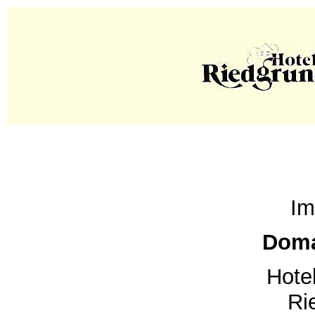
Im
Doma
Hote
Ri