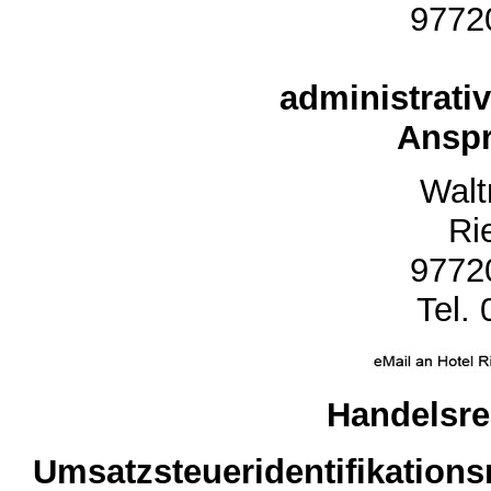
9772
administrati
Anspr
Walt
Ri
9772
Tel.
Handelsr
Umsatzsteueridentifikatio